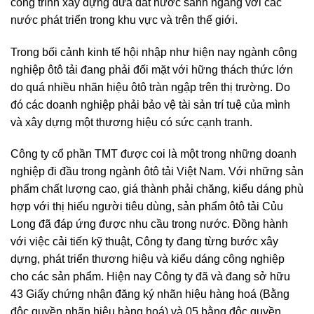
công trình xây dựng đưa đất nước sánh ngang với các
nước phát triển trong khu vực và trên thế giới.
Trong bối cảnh kinh tế hội nhập như hiện nay ngành công
nghiệp ôtô tải đang phải đối mặt với hững thách thức lớn
do quá nhiều nhãn hiệu ôtô tràn ngập trên thị trường. Do
đó các doanh nghiệp phải bảo vệ tài sản trí tuệ của mình
và xây dựng một thương hiệu có sức cạnh tranh.
Công ty cổ phần TMT được coi là một trong những doanh
nghiệp đi đầu trong ngành ôtô tải Việt Nam. Với những sản
phẩm chất lượng cao, giá thành phải chăng, kiểu dáng phù
hợp với thị hiếu người tiêu dùng, sản phẩm ôtô tải Củu
Long đã đáp ứng được nhu cầu trong nước. Đồng hành
với việc cải tiến kỹ thuật, Công ty đang từng bước xây
dựng, phát triển thương hiệu và kiểu dáng công nghiệp
cho các sản phẩm. Hiện nay Công ty đã và đang sở hữu
43 Giấy chứng nhận đăng ký nhãn hiệu hàng hoá (Bằng
độc quyền nhãn hiệu hàng hoá) và 05 bằng độc quyền