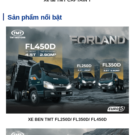
Sản phẩm nổi bật
XE BEN TMT FL250D/ FL350D/ FL450D