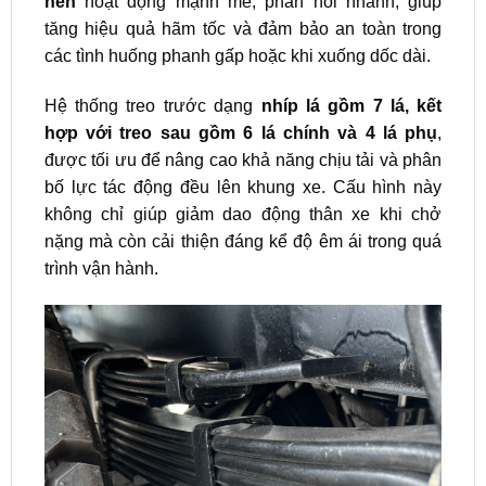
nén
hoạt động mạnh mẽ, phản hồi nhanh, giúp
tăng hiệu quả hãm tốc và đảm bảo an toàn trong
các tình huống phanh gấp hoặc khi xuống dốc dài.
Hệ thống treo trước dạng
nhíp lá gồm 7 lá, kết
hợp với treo sau gồm 6 lá chính và 4 lá phụ
,
được tối ưu để nâng cao khả năng chịu tải và phân
bố lực tác động đều lên khung xe. Cấu hình này
không chỉ giúp giảm dao động thân xe khi chở
nặng mà còn cải thiện đáng kể độ êm ái trong quá
trình vận hành.