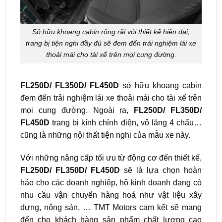
Sở hữu khoang cabin rộng rãi với thiết kế hiện đại,
trang bị tiện nghi đầy đủ sẽ đem đến trải nghiệm lái xe
thoải mái cho tài xế trên mọi cung đường.
FL250D/ FL350D/ FL450D
sở hữu khoang cabin
đem đến trải nghiệm lái xe thoải mái cho tài xế trên
mọi cung đường
. Ngoài ra,
FL250D/ FL350D/
FL450D
trang bị kính chỉnh điện, vô lăng 4 chấu…
cũng là những nội thất tiện nghi của mẫu xe này.
Với những nâng cấp tối ưu từ động cơ đến thiết kế,
FL250D/ FL350D/ FL450D
sẽ là lựa chọn hoàn
hảo cho các doanh nghiệp, hộ kinh doanh đang có
nhu cầu vận chuyển hàng hoá như vật liệu xây
dựng, nông sản, … TMT Motors cam kết sẽ mang
đến cho khách hàng sản phẩm chất lượng cao