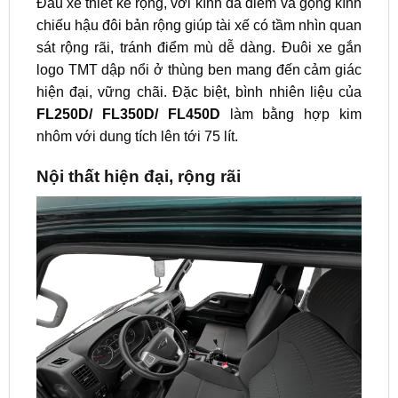
Đầu xe thiết kế rộng, với kính đa điểm và gọng kính
chiếu hậu đôi bản rộng giúp tài xế có tầm nhìn quan
sát rộng rãi, tránh điểm mù dễ dàng. Đuôi xe gắn
logo TMT dập nổi ở thùng ben mang đến cảm giác
hiện đại, vững chãi. Đặc biệt, bình nhiên liệu của
FL250D/ FL350D/ FL450D
làm bằng hợp kim
nhôm với dung tích lên tới 75 lít.
Nội thất hiện đại, rộng rãi