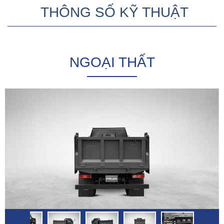
THÔNG SỐ KỸ THUẬT
NGOẠI THẤT
Thiết kế logo TMT dập nổi ở thùng ben tạo cảm giác khoẻ