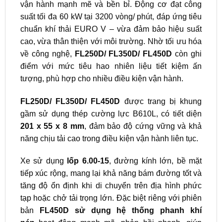
vận hành mạnh mẽ và bền bỉ. Động cơ đạt công
suất tối đa
60 kW tại 3200 vòng/ phút
, đáp ứng tiêu
chuẩn khí thải EURO V – vừa đảm bảo hiệu suất
cao, vừa thân thiện với môi trường. Nhờ tối ưu hóa
về công nghệ,
FL250D/ FL350D/ FL450D
còn ghi
điểm với mức tiêu hao nhiên liệu tiết kiệm ấn
tượng, phù hợp cho nhiều điều kiện vận hành.
FL250D/ FL350D/ FL450D
được trang bị khung
gầm sử dụng thép cường lực B610L, có tiết diện
201 x 55 x 8 mm
, đảm bảo độ cứng vững và khả
năng chịu tải cao trong điều kiện vận hành liên tục.
Xe sử dụng
lốp 6.00-15
, đường kính lớn, bề mặt
tiếp xúc rộng, mang lại khả năng bám đường tốt và
tăng độ ổn định khi di chuyển trên địa hình phức
tạp hoặc chở tải trọng lớn. Đặc biệt riêng với phiên
bản
FL450D sử dụng hệ thống phanh khí