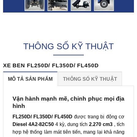
mái
cho
FL250D/
Nhíp
Hệ
Lốp
tài xế
FL350D
trước
thống
trước/
trên
cầu
7 lá;
ben
sau:
mọi
trước:
Nhíp
thủy
6.00-
cung
2 tấn/
sau 6
lực
15
đường.
THÔNG SỐ KỸ THUẬT
cầu
lá
kích
(FL250D/
sau:
chính
thước
FL350D)
4.5
& 4 lá
lớn
&
XE BEN FL250D/ FL350D/ FL450D
tấn-
phụ.
đường
7.00-
FL450D:
kính
16
MÔ TẢ SẢN PHẨM
THÔNG SỐ KỸ THUẬT
2.5
120mm.
(FL450D)
tấn/
cầu
Vận hành mạnh mẽ, chinh phục mọi địa
sau: 6
hình
tấn.
FL250D/ FL350D/ FL450D
được trang bị động cơ
Diesel 4A2-82C50
4 kỳ, dung tích
2.270 cm3
, tích
hợp hệ thống làm mát tiên tiến, mang lại khả năng