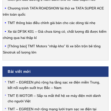
Chương trình TATA ROADSHOW lái thử xe TATA SUPER ACE
trên toàn quốc
TMT thông báo điều chỉnh giá bán cho các dòng tải nhẹ
Xe tải DFSK K01 – Giá chưa từng có, chất lượng đã được kiểm
chứng qua hai thập kỉ
[Thông báo] TMT Motors “nhập kho” lô xe bồn trộn bê tông
Sinotruk số lượng lớn
Bài viết mới
TMT – EGREEN phủ rộng hạ tầng sạc xe điện miền Trung,
kết nối xuyên suốt trục Bắc – Nam
TMT E-MOTOR – Sắp ra mắt thế hệ xe máy điện mới dành
cho người Việt
TMT – EGREEN mở rộng mạng lưới trạm sạc xe điện tại