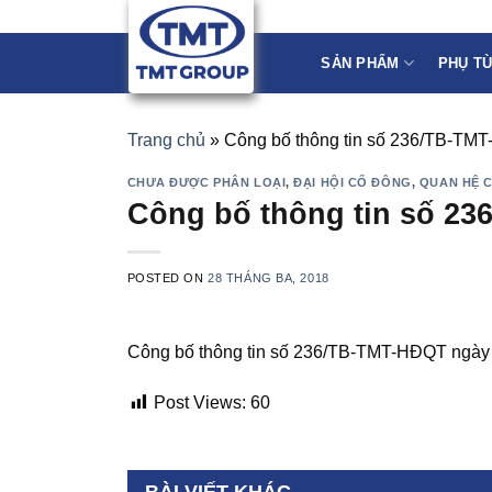
Skip
to
SẢN PHẨM
PHỤ T
content
Trang chủ
»
Công bố thông tin số 236/TB-TM
CHƯA ĐƯỢC PHÂN LOẠI
,
ĐẠI HỘI CỔ ĐÔNG
,
QUAN HỆ 
Công bố thông tin số 23
POSTED ON
28 THÁNG BA, 2018
Công bố thông tin số 236/TB-TMT-HĐQT ngày
Post Views:
60