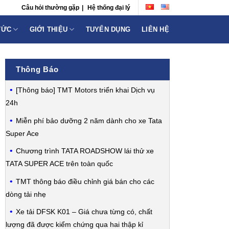
Câu hỏi thường gặp
|
Hệ thống đại lý
TỨC
GIỚI THIỆU
TUYỂN DỤNG
LIÊN HỆ
Thông Báo
[Thông báo] TMT Motors triển khai Dịch vụ
24h
Miễn phí bảo dưỡng 2 năm dành cho xe Tata
Super Ace
Chương trình TATA ROADSHOW lái thử xe
TATA SUPER ACE trên toàn quốc
TMT thông báo điều chỉnh giá bán cho các
dòng tải nhẹ
Xe tải DFSK K01 – Giá chưa từng có, chất
lượng đã được kiểm chứng qua hai thập kỉ