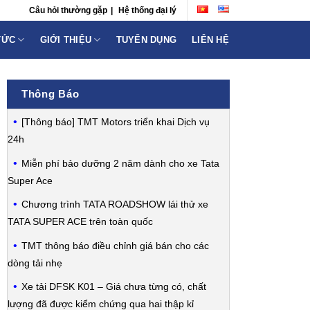
Câu hỏi thường gặp
|
Hệ thống đại lý
TỨC
GIỚI THIỆU
TUYỂN DỤNG
LIÊN HỆ
Thông Báo
[Thông báo] TMT Motors triển khai Dịch vụ
24h
Miễn phí bảo dưỡng 2 năm dành cho xe Tata
Super Ace
Chương trình TATA ROADSHOW lái thử xe
TATA SUPER ACE trên toàn quốc
TMT thông báo điều chỉnh giá bán cho các
dòng tải nhẹ
Xe tải DFSK K01 – Giá chưa từng có, chất
lượng đã được kiểm chứng qua hai thập kỉ