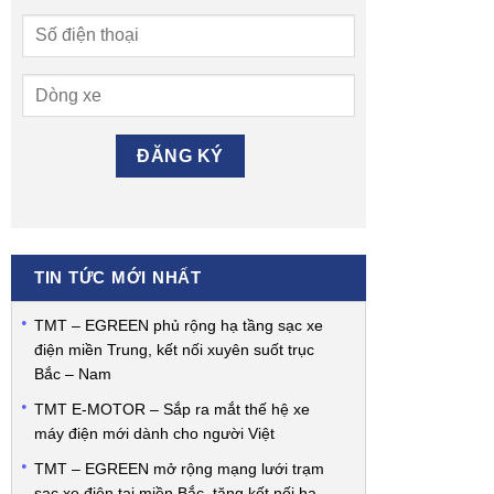
TIN TỨC MỚI NHẤT
TMT – EGREEN phủ rộng hạ tầng sạc xe
điện miền Trung, kết nối xuyên suốt trục
Bắc – Nam
TMT E-MOTOR – Sắp ra mắt thế hệ xe
máy điện mới dành cho người Việt
TMT – EGREEN mở rộng mạng lưới trạm
sạc xe điện tại miền Bắc, tăng kết nối hạ