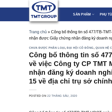
Skip
to
SẢN PHẨM
PHỤ T
content
Trang chủ
»
Công bố thông tin số 477/TB-TMT
nhận được Giấy chứng nhận đăng ký doanh nghiệ
CHƯA ĐƯỢC PHÂN LOẠI
,
ĐẠI HỘI CỔ ĐÔNG
,
QUAN HỆ 
Công bố thông tin số 47
về việc Công ty CP TMT
nhận đăng ký doanh nghiệ
15 về địa chỉ trụ sở chính
POSTED ON
22 THÁNG SÁU, 2020