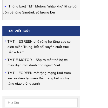
[Thông báo] TMT Motors “nhập kho” lô xe bồn
trộn bê tông Sinotruk số lượng lớn
Bài viết mới
TMT – EGREEN phủ rộng hạ tầng sạc xe
điện miền Trung, kết nối xuyên suốt trục
Bắc – Nam
TMT E-MOTOR – Sắp ra mắt thế hệ xe
máy điện mới dành cho người Việt
TMT – EGREEN mở rộng mạng lưới trạm
sạc xe điện tại miền Bắc, tăng kết nối hạ
tầng giao thông xanh