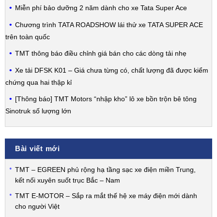
Miễn phí bảo dưỡng 2 năm dành cho xe Tata Super Ace
Chương trình TATA ROADSHOW lái thử xe TATA SUPER ACE
trên toàn quốc
TMT thông báo điều chỉnh giá bán cho các dòng tải nhẹ
Xe tải DFSK K01 – Giá chưa từng có, chất lượng đã được kiểm
chứng qua hai thập kỉ
[Thông báo] TMT Motors “nhập kho” lô xe bồn trộn bê tông
Sinotruk số lượng lớn
Bài viết mới
TMT – EGREEN phủ rộng hạ tầng sạc xe điện miền Trung,
kết nối xuyên suốt trục Bắc – Nam
TMT E-MOTOR – Sắp ra mắt thế hệ xe máy điện mới dành
cho người Việt