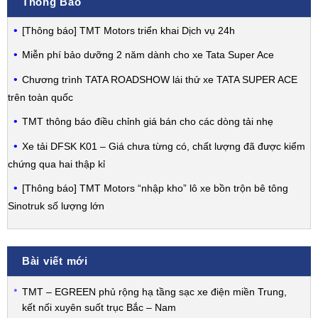
Thông Báo
[Thông báo] TMT Motors triển khai Dịch vụ 24h
Miễn phí bảo dưỡng 2 năm dành cho xe Tata Super Ace
Chương trình TATA ROADSHOW lái thử xe TATA SUPER ACE
trên toàn quốc
TMT thông báo điều chỉnh giá bán cho các dòng tải nhẹ
Xe tải DFSK K01 – Giá chưa từng có, chất lượng đã được kiểm
chứng qua hai thập kỉ
[Thông báo] TMT Motors “nhập kho” lô xe bồn trộn bê tông
Sinotruk số lượng lớn
Bài viết mới
TMT – EGREEN phủ rộng hạ tầng sạc xe điện miền Trung,
kết nối xuyên suốt trục Bắc – Nam