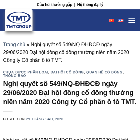
Skip
Câu hỏi thường gặp
|
Hệ thống đại lý
to
content
Trang chủ
»
Nghị quyết số 549/NQ-ĐHĐCĐ ngày
29/06/2020 Đại hội đồng cổ đông thường niên năm 2020
Công ty Cổ phần ô tô TMT.
CHƯA ĐƯỢC PHÂN LOẠI
,
ĐẠI HỘI CỔ ĐÔNG
,
QUAN HỆ CỔ ĐÔNG
,
THÔNG BÁO
Nghị quyết số 549/NQ-ĐHĐCĐ ngày
29/06/2020 Đại hội đồng cổ đông thường
niên năm 2020 Công ty Cổ phần ô tô TMT.
POSTED ON
29 THÁNG SÁU, 2020