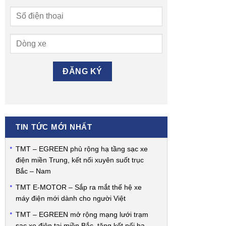
TIN TỨC MỚI NHẤT
TMT – EGREEN phủ rộng hạ tầng sạc xe
điện miền Trung, kết nối xuyên suốt trục
Bắc – Nam
TMT E-MOTOR – Sắp ra mắt thế hệ xe
máy điện mới dành cho người Việt
TMT – EGREEN mở rộng mạng lưới trạm
sạc xe điện tại miền Bắc, tăng kết nối hạ