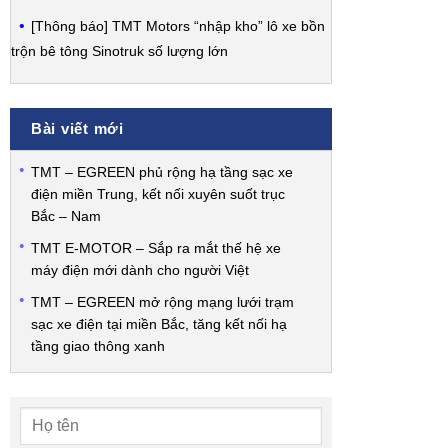
[Thông báo] TMT Motors “nhập kho” lô xe bồn
trộn bê tông Sinotruk số lượng lớn
Bài viết mới
TMT – EGREEN phủ rộng hạ tầng sạc xe
điện miền Trung, kết nối xuyên suốt trục
Bắc – Nam
TMT E-MOTOR – Sắp ra mắt thế hệ xe
máy điện mới dành cho người Việt
TMT – EGREEN mở rộng mạng lưới trạm
sạc xe điện tại miền Bắc, tăng kết nối hạ
tầng giao thông xanh