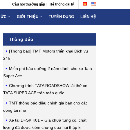
Câu hỏi thường gặp
|
Hệ thống đại lý
TỨC
GIỚI THIỆU
TUYỂN DỤNG
LIÊN HỆ
Thông Báo
[Thông báo] TMT Motors triển khai Dịch vụ
24h
Miễn phí bảo dưỡng 2 năm dành cho xe Tata
Super Ace
Chương trình TATA ROADSHOW lái thử xe
TATA SUPER ACE trên toàn quốc
TMT thông báo điều chỉnh giá bán cho các
dòng tải nhẹ
Xe tải DFSK K01 – Giá chưa từng có, chất
lượng đã được kiểm chứng qua hai thập kỉ