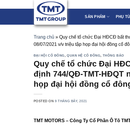
Skip
to
SẢN PHẨM
PHỤ T
content
Trang chủ
»
Quy chế tổ chức Đại HĐCĐ bất t
08/07/2021 v/v triệu tập họp đại hội đồng cổ 
ĐẠI HỘI CỔ ĐÔNG
,
QUAN HỆ CỔ ĐÔNG
,
THÔNG BÁO
Quy chế tổ chức Đại HĐC
định 744/QĐ-TMT-HĐQT ngà
họp đại hội đồng cổ đôn
POSTED ON
9 THÁNG BẢY, 2021
TMT MOTORS – Công Ty Cổ Phần Ô Tô TM