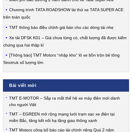
Chương trình TATA ROADSHOW lái thử xe TATA SUPER ACE
trên toàn quốc
TMT thông báo điều chỉnh giá bán cho các dòng tải nhẹ
Xe tải DFSK K01 – Giá chưa từng có, chất lượng đã được kiểm
chứng qua hai thập kỉ
[Thông báo] TMT Motors “nhập kho” lô xe bồn trộn bê tông
Sinotruk số lượng lớn
Bài viết mới
TMT E-MOTOR – Sắp ra mắt thế hệ xe máy điện mới dành
cho người Việt
TMT – EGREEN mở rộng mạng lưới trạm sạc xe điện tại
miền Bắc, tăng kết nối hạ tầng giao thông xanh
TMT Motors công bố báo cáo tài chính riêng Quý 2 năm