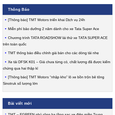
Thông Báo
[Thông báo] TMT Motors triển khai Dịch vụ 24h
Miễn phí bảo dưỡng 2 năm dành cho xe Tata Super Ace
Chương trình TATA ROADSHOW lái thử xe TATA SUPER ACE
trên toàn quốc
TMT thông báo điều chỉnh giá bán cho các dòng tải nhẹ
Xe tải DFSK K01 – Giá chưa từng có, chất lượng đã được kiểm
chứng qua hai thập kỉ
[Thông báo] TMT Motors “nhập kho” lô xe bồn trộn bê tông
Sinotruk số lượng lớn
Bài viết mới
TMT – EGREEN phủ rộng hạ tầng sạc xe điện miền Trung,