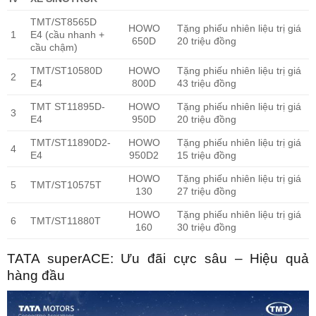
TMT/ST8565D
HOWO
Tặng phiếu nhiên liệu trị giá
1
E4 (cầu nhanh +
650D
20 triệu đồng
cầu chậm)
TMT/ST10580D
HOWO
Tặng phiếu nhiên liệu trị giá
2
E4
800D
43 triệu đồng
TMT ST11895D-
HOWO
Tặng phiếu nhiên liệu trị giá
3
E4
950D
20 triệu đồng
TMT/ST11890D2-
HOWO
Tặng phiếu nhiên liệu trị giá
4
E4
950D2
15 triệu đồng
HOWO
Tặng phiếu nhiên liệu trị giá
5
TMT/ST10575T
130
27 triệu đồng
HOWO
Tặng phiếu nhiên liệu trị giá
6
TMT/ST11880T
160
30 triệu đồng
TATA superACE: Ưu đãi cực sâu – Hiệu quả
hàng đầu