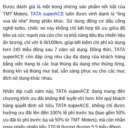
Được đánh giá là một trong những sản phẩm nổi bật của
TMT Motors,
TATA superACE
luôn được vinh danh là “ông
vua tải nhẹ” trong phân khúc. Sử dụng động cơ dầu công
nghệ turbo, chiếc xe này không chỉ kết hợp tối ưu giữa độ
bền và sức mạnh mà còn cho ra khả năng tiêu thụ nhiên liệu
ấn tượng, chỉ với 6 lít/100km, giúp tiết kiệm chi phí sử dụng
hơn 245 triệu đồng sau 7 năm sử dụng. Đồng thời, TATA
superACE còn đáp ứng nhu cầu đa dạng của khách hàng
bằng việc trang bị các loại thùng đa dạng như thùng lửng,
thùng kín và thùng mui bạt, sẵn sàng phục vụ cho các mục
đích sử dụng khác nhau.
Nhân dịp cuối năm này, TATA superACE đang mang đến
chương trình ưu đãi không thể tuyệt vời hơn. Khi quý khách
hàng quyết định sở hữu TATA superACE, không chỉ được
hưởng ưu đãi lên đến 100% lệ phí trước bạ (bao gồm 50%
ưu đãi từ phí trước bạ và 50% từ TMT Motors), mà còn nhận
ngay phiếu nhiên liệu 270 lít (tương đương 5.5 triệu đồng).