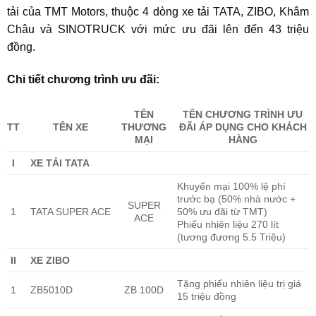
tải của TMT Motors, thuộc 4
dòng xe tải TATA, ZIBO, Khâm
Châu và SINOTRUCK với mức ưu đãi lên đến 43 triệu
đồng.
Chi tiết chương trình ưu đãi:
TÊN
TÊN CHƯƠNG TRÌNH ƯU
TT
TÊN XE
THƯƠNG
ĐÃI ÁP DỤNG CHO KHÁCH
MẠI
HÀNG
I
XE TẢI TATA
Khuyến mại 100% lệ phí
trước bạ ​​(50% nhà nước +
SUPER
1
TATA SUPER ACE
50% ưu đãi từ TMT)
ACE
Phiếu nhiên liệu 270 lít
(tương đương 5.5 Triệu)
II
XE ZIBO
Tặng phiếu nhiên liệu trị giá
1
ZB5010D
ZB 100D
15 triệu đồng