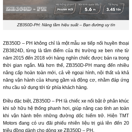
ZB350D-PH: Nâng tầm hiệu suất – Bạn đường uy tín
ZB350D – PH không chỉ là một mẫu xe tiếp nối huyền thoại
ZB3824D, từng là tâm điểm của thị trường xe ben nhẹ từ
năm 2015 đến 2018 với hàng nghìn chiếc được bán ra trong
thời gian ngắn. Mà hơn thế, ZB350D-PH mang đến nhiều
nâng cấp hoàn toàn mới, cả về ngoại hình, nội thất và khả
năng vận hành của khung gầm và động cơ, nhằm đáp ứng
nhu cầu sử dụng tới từ phía khách hàng.
Điều đặc biệt, ZB350D – PH là chiếc xe nổi bật ở phân khúc
khi sở hữu hệ thống phanh hơi, giúp nâng cao tính an toàn
khi vận hành trên những đường dốc hiểm trở. Hiện TMT
Motors đang có ưu đãi phiếu nhiên liệu trị giá lên đến 20
triệu đồng dành cho dòng xe ZB350D – PH.