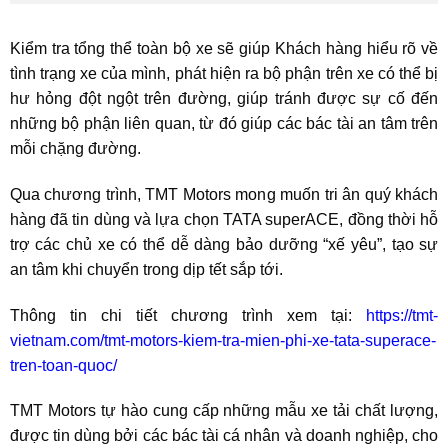
Kiểm tra tổng thể toàn bộ xe sẽ giúp Khách hàng hiểu rõ về
tình trạng xe của mình, phát hiện ra bộ phận trên xe có thể bị
hư hỏng đột ngột trên đường, giúp tránh được sự cố đến
những bộ phận liên quan, từ đó giúp các bác tài an tâm trên
mỗi chặng đường.
Qua chương trình, TMT Motors mong muốn tri ân
quý khách
hàng đã tin dùng và lựa chọn TATA superACE,
đồng thời hỗ
trợ các chủ xe có thể dễ dàng bảo dưỡng “xế yêu”, tạo sự
an tâm khi chuyển trong dịp tết sắp tới.
Thông tin chi tiết chương trình xem tại:
https://tmt-
vietnam.com/tmt-motors-kiem-tra-mien-phi-xe-tata-superace-
tren-toan-quoc/
TMT Motors tự hào cung cấp những mẫu xe tải chất lượng,
được tin dùng bởi các bác tài cá nhân và doanh nghiệp, cho