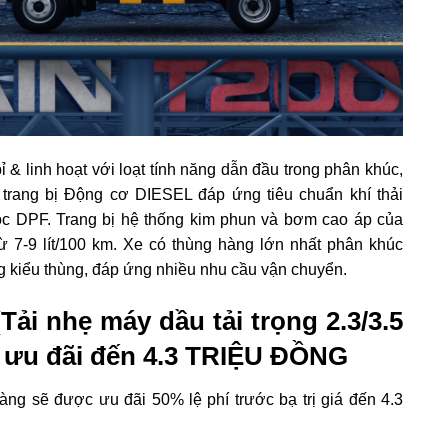
& linh hoạt với loạt tính năng dẫn đầu trong phân khúc,
i trang bị Động cơ DIESEL đáp ứng tiêu chuẩn khí thải
c DPF. Trang bị hệ thống kim phun và bơm cao áp của
ừ 7-9 lít/100 km. Xe có thùng hàng lớn nhất phân khúc
g kiểu thùng, đáp ứng nhiều nhu cầu vận chuyển.
ải nhẹ máy dầu tải trọng 2.3/3.5
) ưu đãi đến 4.3 TRIỆU ĐỒNG
àng sẽ được ư
u đãi 50% lệ phí trước bạ trị giá đến 4.3