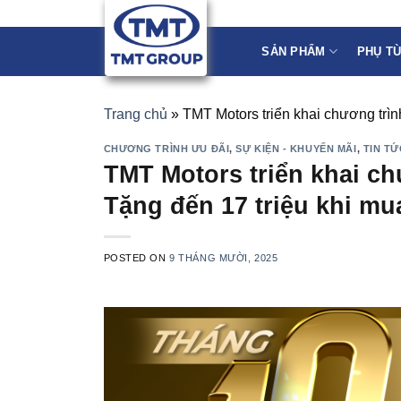
Skip
to
SẢN PHẨM
PHỤ T
content
Trang chủ
»
TMT Motors triển khai chương trìn
CHƯƠNG TRÌNH ƯU ĐÃI
,
SỰ KIỆN - KHUYẾN MÃI
,
TIN TỨ
TMT Motors triển khai ch
Tặng đến 17 triệu khi mu
POSTED ON
9 THÁNG MƯỜI, 2025