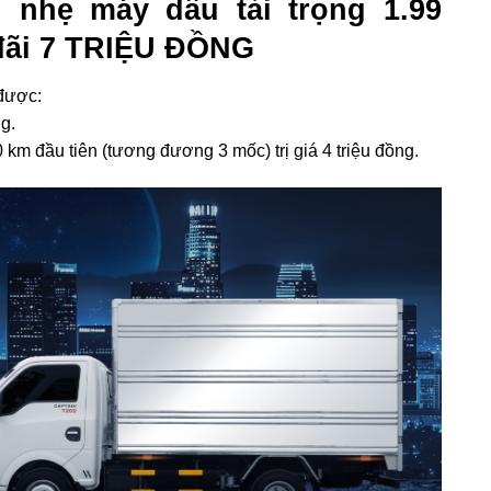
 nhẹ máy dầu tải trọng 1.99
 đãi 7 TRIỆU ĐỒNG
được:
g.
m đầu tiên (tương đương 3 mốc) trị giá 4 triệu đồng.