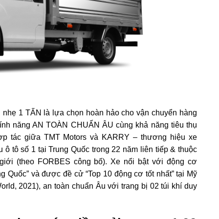
nhẹ 1 TẤN là lựa chọn hoàn hảo cho vận chuyển hàng
, tính năng AN TOÀN CHUẨN ÂU cùng khả năng tiêu thụ
ợp tác giữa TMT Motors và KARRY – thương hiệu xe
 tô số 1 tại Trung Quốc trong 22 năm liên tiếp & thuộc
giới (theo FORBES công bố). Xe nổi bật với động cơ
 Quốc” và được đề cử “Top 10 động cơ tốt nhất” tại Mỹ
rld, 2021), an toàn chuẩn Âu với trang bị 02 túi khí duy