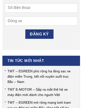
TIN TỨC MỚI NHẤT
TMT – EGREEN phủ rộng hạ tầng sạc xe
điện miền Trung, kết nối xuyên suốt trục
Bắc – Nam
TMT E-MOTOR – Sắp ra mắt thế hệ xe
máy điện mới dành cho người Việt
TMT – EGREEN mở rộng mạng lưới trạm
sạc xe điện tại miền Bắc, tăng kết nối hạ