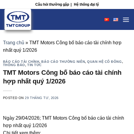
Skip
Câu hỏi thường gặp
|
Hệ thống đại lý
to
content
Trang chủ
»
TMT Motors Công bố báo cáo tài chính hợp
nhất quý 1/2026
BÁO CÁO TÀI CHÍNH
,
BÁO CÁO THƯỜNG NIÊN
,
QUAN HỆ CỔ ĐÔNG
,
THÔNG BÁO
,
TIN TỨC
TMT Motors Công bố báo cáo tài chính
hợp nhất quý 1/2026
POSTED ON
29 THÁNG TƯ, 2026
Ngày 29/04/2026; TMT Motors Công bố báo cáo tài chính
hợp nhất quý 1/2026
Chi tiết xem thêm: